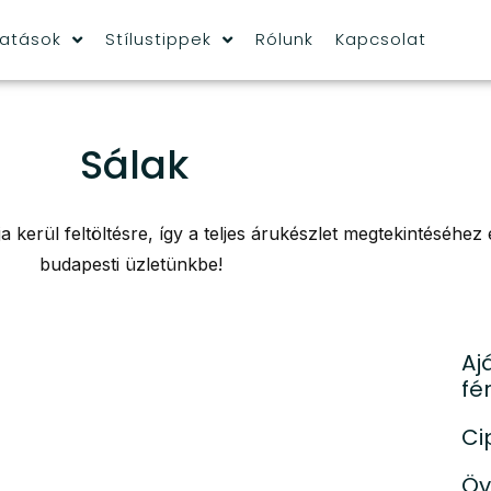
tatások
Stílustippek
Rólunk
Kapcsolat
Sálak
 kerül feltöltésre, így a teljes árukészlet megtekintéséhez
budapesti üzletünkbe!
Aj
fé
Ci
Öv