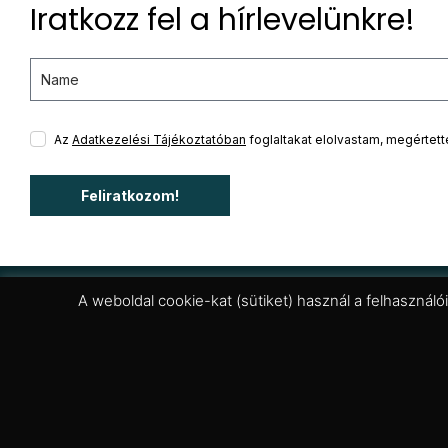
Iratkozz fel a hírlevelünkre!
Az
Adatkezelési Tájékoztatóban
foglaltakat elolvastam, megértet
Feliratkozom!
A weboldal cookie-kat (sütiket) használ a felhasználó
Budapest - Allee Bevásárlóközpont
H -Szo: 10:00 - 21.00; Vas: 10:00 - 19:00