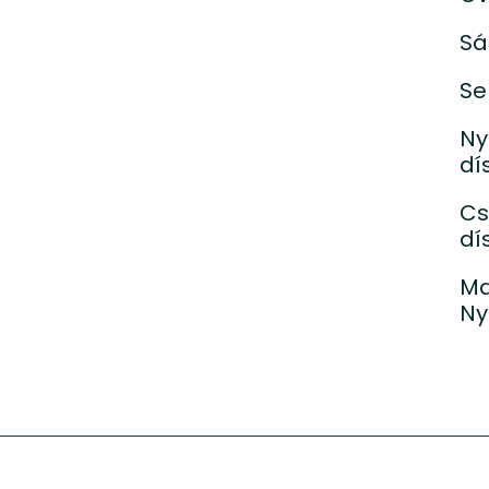
Sá
Se
Ny
dí
Cs
dí
Ma
Ny