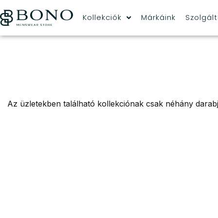
Kollekciók
Márkáink
Szolgál
Az üzletekben található kollekciónak csak néhány darabja