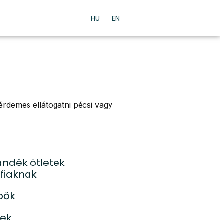
HU
EN
 érdemes ellátogatni pécsi vagy
ándék ötletek
rfiaknak
pők
ek