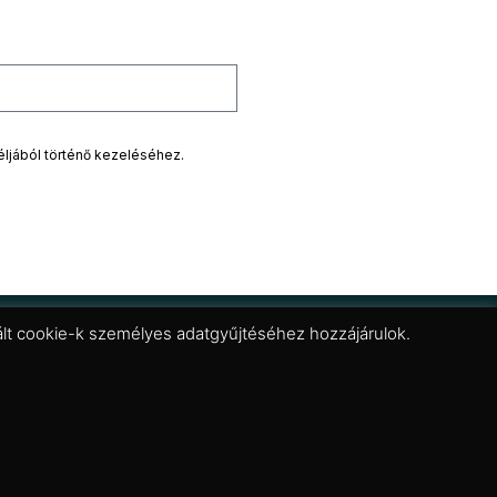
éljából történő kezeléséhez.
znált cookie-k személyes adatgyűjtéséhez hozzájárulok.
Adatkezelési tájékoztató
Általános Szerződési Feltételek