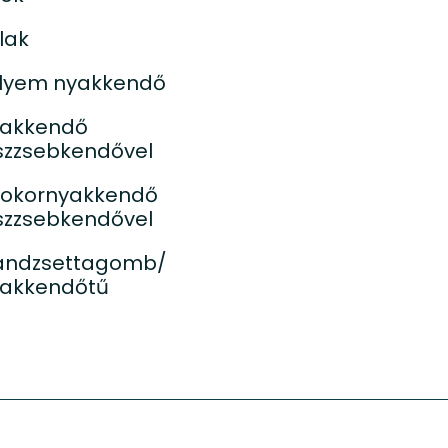
lak
lyem nyakkendő
akkendő
szzsebkendővel
okornyakkendő
szzsebkendővel
ndzsettagomb/
akkendőtű