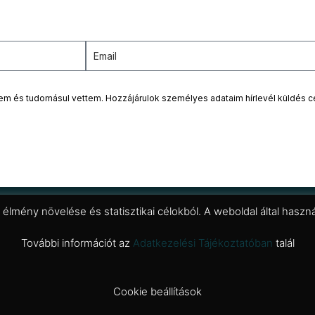
tem és tudomásul vettem. Hozzájárulok személyes adataim hírlevél küldés c
i élmény növelése és statisztikai célokból. A weboldal által has
További információt az
Adatkezelési Tájékoztatóban
talál
Cookie beállítások