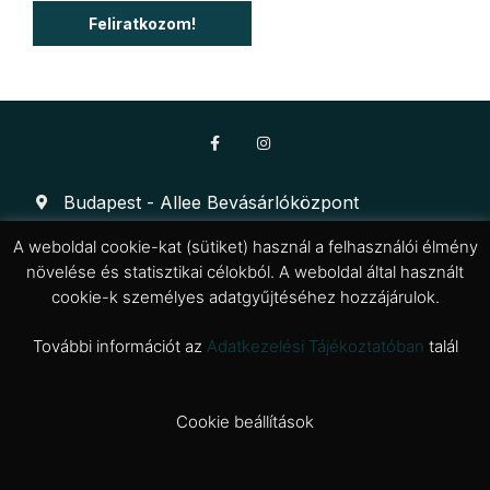
Feliratkozom!
Budapest - Allee Bevásárlóközpont
H -Szo: 10:00 - 21.00; Vas: 10:00 - 19:00
A weboldal cookie-kat (sütiket) használ a felhasználói élmény
növelése és statisztikai célokból. A weboldal által használt
Pécs - Árkád
cookie-k személyes adatgyűjtéséhez hozzájárulok.
H -Szo: 09:00 - 20:00; Vas: 09:00 - 18:00
További információt az
Adatkezelési Tájékoztatóban
talál
Adatkezelési tájékoztató
Cookie beállítások
Általános Szerződési Feltételek