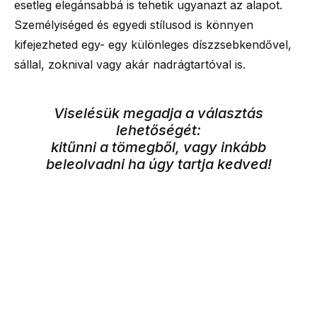
esetleg elegánsabbá is tehetik ugyanazt az alapot.
Személyiséged és egyedi stílusod is könnyen
kifejezheted egy- egy különleges díszzsebkendővel,
sállal, zoknival vagy akár nadrágtartóval is.
Viselésük megadja a választás
lehetőségét:
kitűnni a tömegből, vagy inkább
beleolvadni ha úgy tartja kedved!