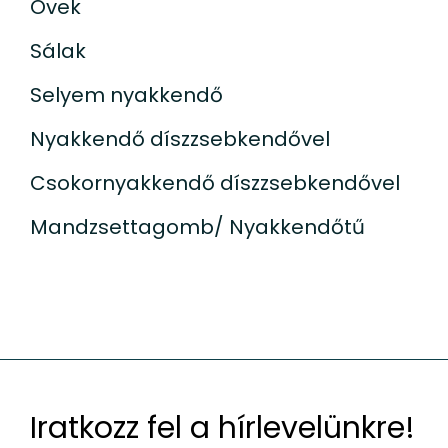
Övek
Sálak
Selyem nyakkendő
Nyakkendő díszzsebkendővel
Csokornyakkendő díszzsebkendővel
Mandzsettagomb/ Nyakkendőtű
Iratkozz fel a hírlevelünkre!