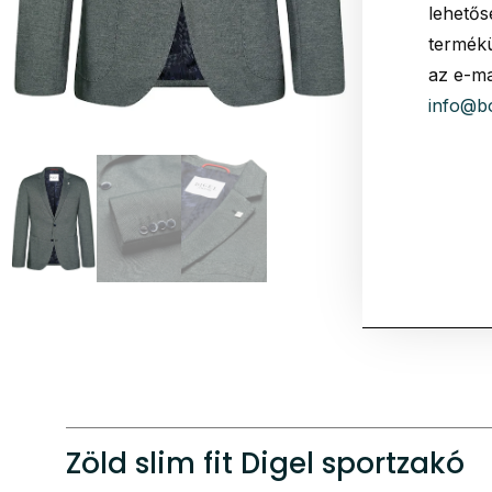
lehetős
termékü
az e-ma
info@b
Zöld slim fit Digel sportzakó