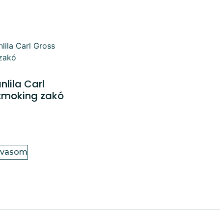
nlila Carl
zmoking zakó
lvasom