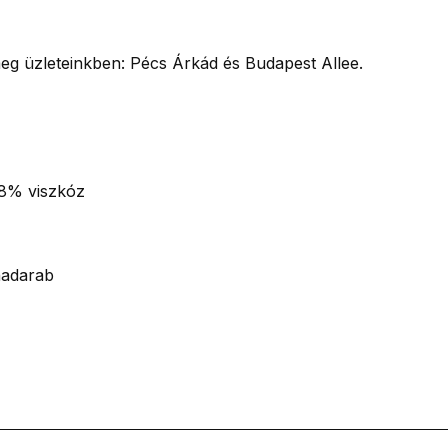
g üzleteinkben: Pécs Árkád és Budapest Allee.
8% viszkóz
hadarab