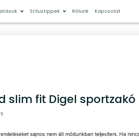
tatások
Stílustippek
Rólunk
Kapcsolat
d slim fit Digel sportzakó
Ft
rendeléseket sajnos nem áll módunkban teljesíteni. Ha ninc