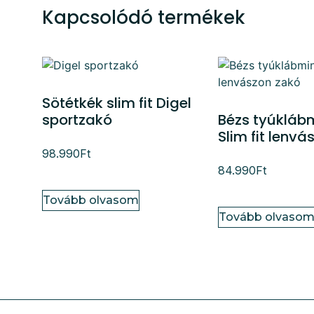
Kapcsolódó termékek
Sötétkék slim fit Digel
sportzakó
Bézs tyúkláb
Slim fit lenv
98.990
Ft
84.990
Ft
Tovább olvasom
Tovább olvaso