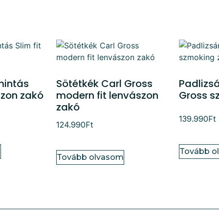
mintás
Sötétkék Carl Gross
Padlizsá
ászon zakó
modern fit lenvászon
Gross s
zakó
139.990
Ft
124.990
Ft
m
Tovább o
Tovább olvasom