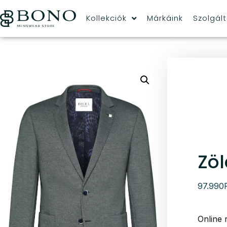
Kollekciók
Márkáink
Szolgál
Zöl
97.990
Online 