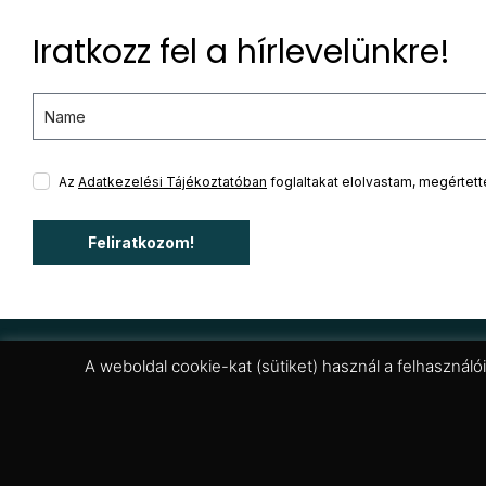
Iratkozz fel a hírlevelünkre!
Az
Adatkezelési Tájékoztatóban
foglaltakat elolvastam, megértet
Feliratkozom!
A weboldal cookie-kat (sütiket) használ a felhasználó
Budapest - Allee Bevásárlóközpont
H -Szo: 10:00 - 21.00; Vas: 10:00 - 19:00