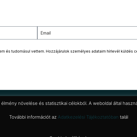
tem és tudomásul vettem. Hozzájárulok személyes adataim hírlevél küldés c
i élmény növelése és statisztikai célokból. A weboldal által has
További információt az
Adatkezelési Tájékoztatóban
talál