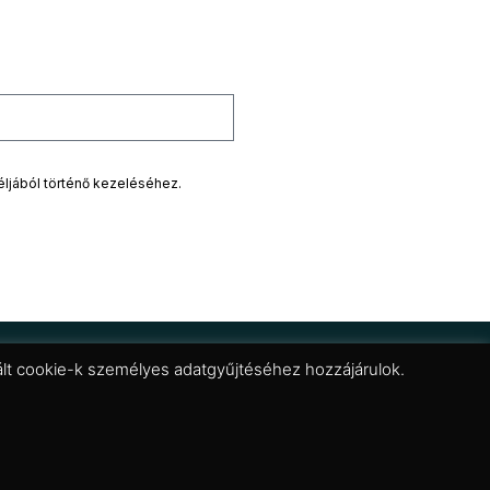
éljából történő kezeléséhez.
znált cookie-k személyes adatgyűjtéséhez hozzájárulok.
Adatkezelési tájékoztató
Általános Szerződési Feltételek