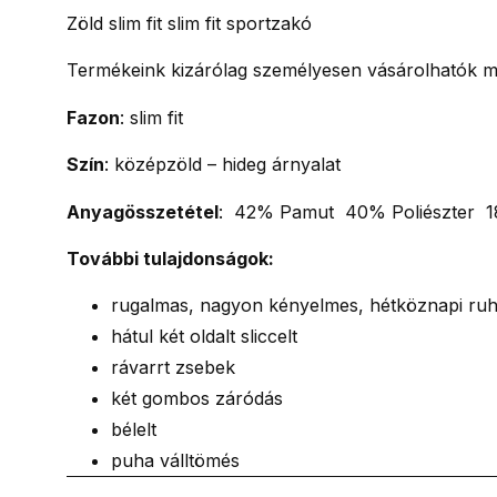
Zöld slim fit slim fit sportzakó
Termékeink kizárólag személyesen vásárolhatók me
Fazon
: slim fit
Szín
: középzöld – hideg árnyalat
Anyagösszetétel
: 42% Pamut 40% Poliészter 1
További tulajdonságok:
rugalmas, nagyon kényelmes, hétköznapi ru
hátul két oldalt sliccelt
rávarrt zsebek
két gombos záródás
bélelt
puha válltömés