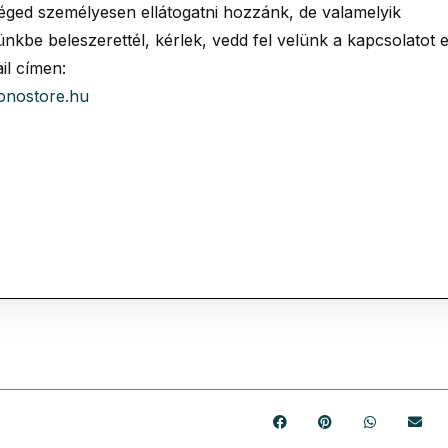
éged személyesen ellátogatni hozzánk, de valamelyik
nkbe beleszerettél, kérlek, vedd fel velünk a kapcsolatot 
il címen:
onostore.hu