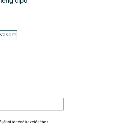
lleng cipő
lvasom
éljából történő kezeléséhez.