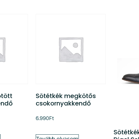
tött
Sötétkék megkötős
endő
csokornyakkendő
6.990
Ft
Sötétké
m
Tovább olvasom