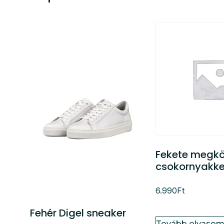
Fekete megkö
csokornyakk
6.990
Ft
Fehér Digel sneaker
Tovább olvaso