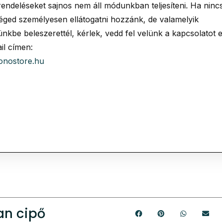
rendeléseket sajnos nem áll módunkban teljesíteni. Ha ninc
éged személyesen ellátogatni hozzánk, de valamelyik
nkbe beleszerettél, kérlek, vedd fel velünk a kapcsolatot 
il címen:
onostore.hu
an cipő