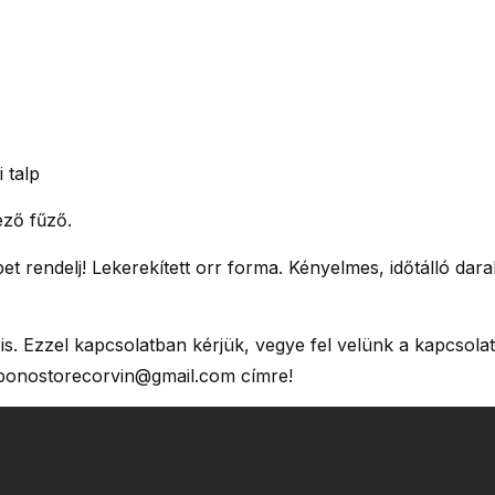
 talp
ező fűző.
t rendelj! Lekerekített orr forma. Kényelmes, időtálló dar
s. Ezzel kapcsolatban kérjük, vegye fel velünk a kapcsola
 bonostorecorvin@gmail.com címre!