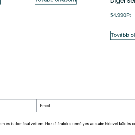
Digel Se
54.990
Ft
Tovább o
tem és tudomásul vettem. Hozzájárulok személyes adataim hírlevél küldés c