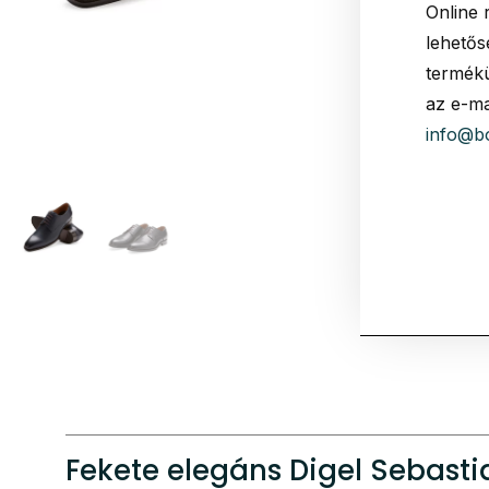
Online 
lehetős
termékü
az e-ma
info@b
Fekete elegáns Digel Sebasti