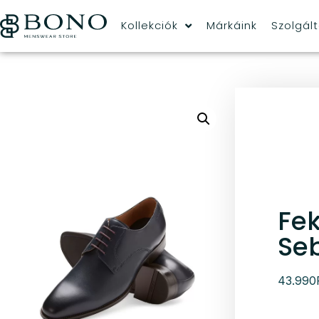
Kollekciók
Márkáink
Szolgál
Fek
Seb
43.990