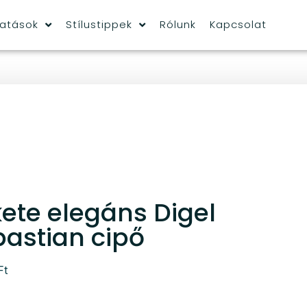
tatások
Stílustippek
Rólunk
Kapcsolat
ete elegáns Digel
astian cipő
Ft