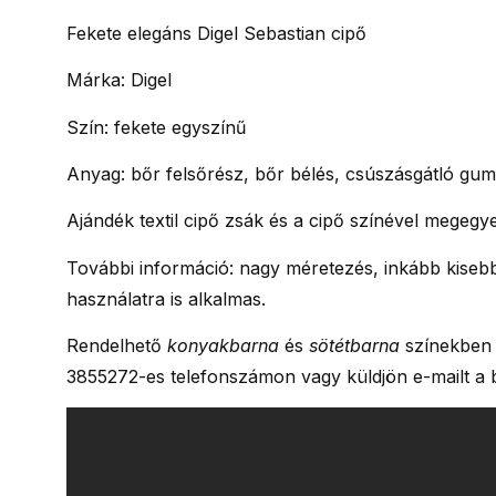
Fekete elegáns Digel Sebastian cipő
Márka: Digel
Szín: fekete egyszínű
Anyag: bőr felsőrész, bőr bélés, csúszásgátló gumi
Ajándék textil cipő zsák és a cipő színével megegy
További információ: nagy méretezés, inkább kisebbe
használatra is alkalmas.
Rendelhető
konyakbarna
és
sötétbarna
színekben i
3855272-es telefonszámon vagy küldjön e-mailt a