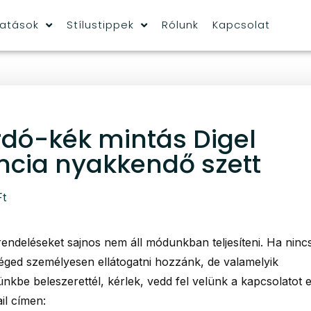
tatások
Stílustippek
Rólunk
Kapcsolat
rdó-kék mintás Digel
ncia nyakkendő szett
Ft
rendeléseket sajnos nem áll módunkban teljesíteni. Ha ninc
éged személyesen ellátogatni hozzánk, de valamelyik
nkbe beleszerettél, kérlek, vedd fel velünk a kapcsolatot 
il címen: