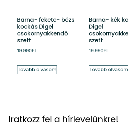
Barna- fekete- bézs
Barna- kék k
kockás Digel
Digel
csokornyakkendő
csokornyakk
szett
szett
19.990
Ft
19.990
Ft
Tovább olvasom
Tovább olvaso
Iratkozz fel a hírlevelünkre!