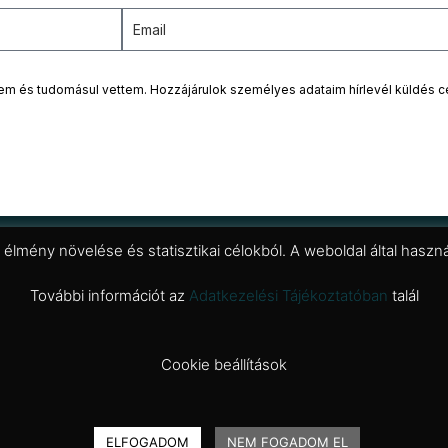
tem és tudomásul vettem. Hozzájárulok személyes adataim hírlevél küldés c
i élmény növelése és statisztikai célokból. A weboldal által has
További információt az
Adatkezelési Tájékoztatóban
talál
Cookie beállítások
Bono Menswear Store - 202
ELFOGADOM
NEM FOGADOM EL