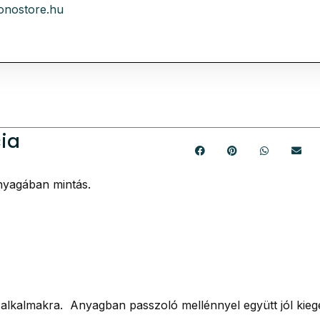
onostore.hu
cia
nyagában mintás.
alkalmakra. Anyagban passzoló mellénnyel együtt jól kieg