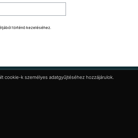
éljából történő kezeléséhez.
znált cookie-k személyes adatgyűjtéséhez hozzájárulok.
Adatkezelési tájékoztató
Általános Szerződési Feltételek
3