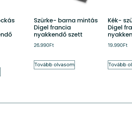
ockás
Szürke- barna mintás
Kék- sz
Digel francia
Digel fr
endő
nyakkendő szett
nyakken
26.990
Ft
19.990
Ft
Tovább olvasom
Tovább o
m