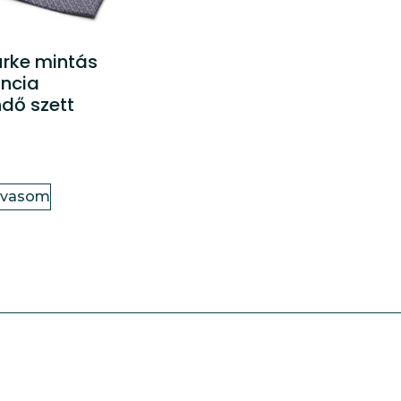
ürke mintás
ancia
dő szett
lvasom