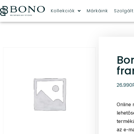
Kollekciók
Márkáink
Szolgál
Bo
fra
26.990
Online 
lehetős
termékü
az e-ma