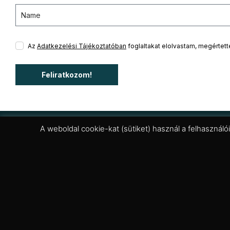
Az
Adatkezelési Tájékoztatóban
foglaltakat elolvastam, megértet
Feliratkozom!
A weboldal cookie-kat (sütiket) használ a felhasználó
Budapest - Allee Bevásárlóközpont
H -Szo: 10:00 - 21.00; Vas: 10:00 - 19:00
Pécs - Árkád
H -Szo: 09:00 - 20:00; Vas: 09:00 - 18:00