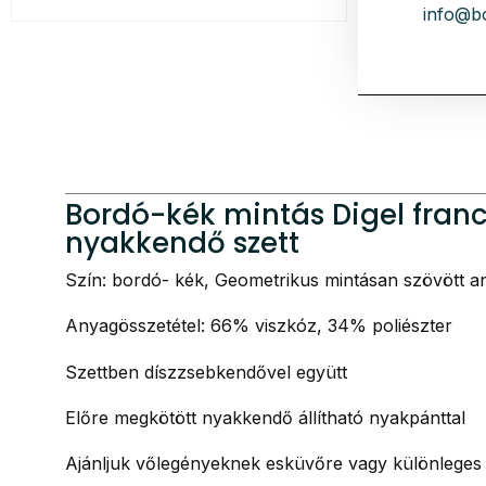
info@b
Bordó-kék mintás Digel fran
nyakkendő szett
Szín: bordó- kék, Geometrikus mintásan szövött a
Anyagösszetétel: 66% viszkóz, 34% poliészter
Szettben díszzsebkendővel együtt
Előre megkötött nyakkendő állítható nyakpánttal
Ajánljuk vőlegényeknek esküvőre vagy különleges 