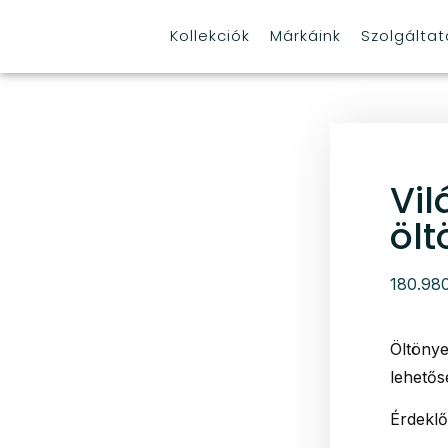
Kollekciók
Márkáink
Szolgálta
Vil
ölt
180.98
Öltönye
lehetős
Érdeklő