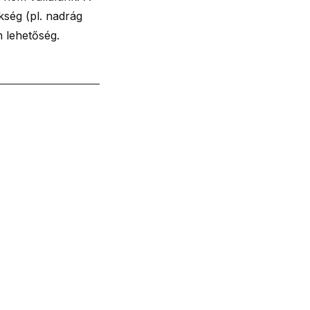
kség (pl. nadrág
n lehetőség.