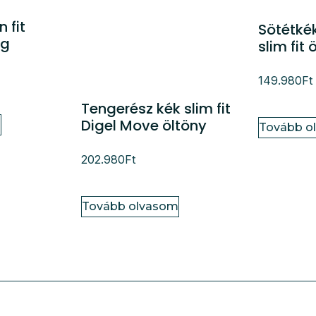
 fit
Sötétkék
ng
slim fit 
149.980
Ft
Tengerész kék slim fit
Digel Move öltöny
m
Tovább o
202.980
Ft
Tovább olvasom