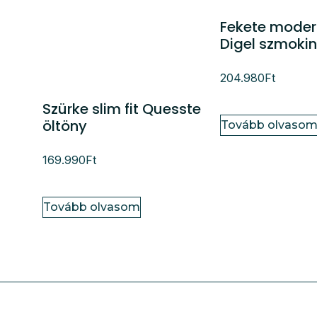
Fekete modern
Digel szmoki
204.980
Ft
Szürke slim fit Quesste
öltöny
Tovább olvaso
169.990
Ft
Tovább olvasom