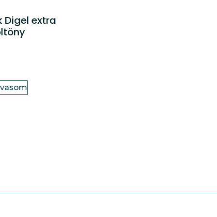
 Digel extra
öltöny
lvasom