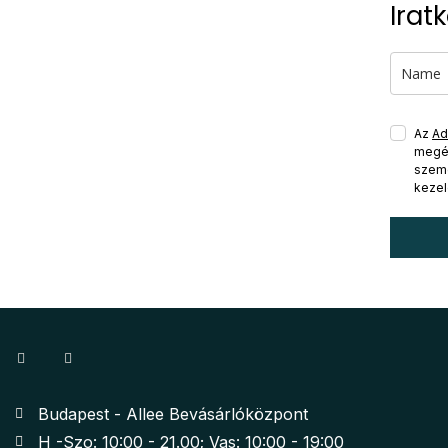
Irat
Az
Ad
megér
szemé
kezel
Budapest - Allee Bevásárlóközpont
H -Szo: 10:00 - 21.00; Vas: 10:00 - 19:00