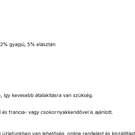
22% gyapjú, 5% elasztán
, így kevesebb átalakításra van szükség.
és francia- vagy csokornyakkendővel is ajánlott.
üzletünkben van lehetőség, online rendelést és kiszállítás