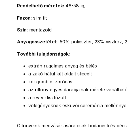
Rendelhető méretek:
46-58-ig,
Fazon
: slim fit
Szín
: mentazöld
Anyagösszetétel
: 50% poliészter, 23% viszkóz, 
További tulajdonságok:
extrán rugalmas anyag és bélés
a zakó hátul két oldalt sliccelt
két gombos záródás
az öltöny egyes darabjainak mérete variálható
a rever dísztűzött
vőlegényeknek esküvői ceremónia mellénnyel 
Öltönyeink megvásárlására csak budapesti és pécsi 