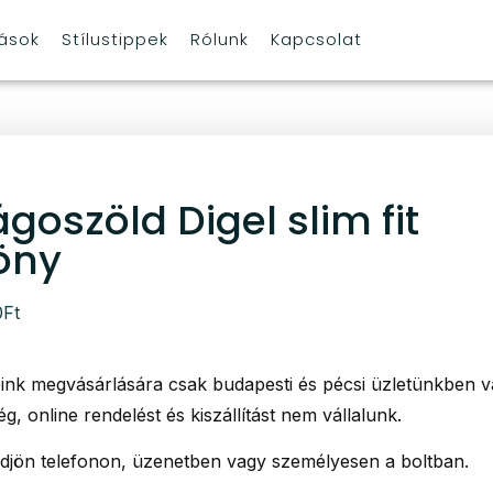
tások
Stílustippek
Rólunk
Kapcsolat
ágoszöld Digel slim fit
öny
0
Ft
ink megvásárlására csak budapesti és pécsi üzletünkben 
ég, online rendelést és kiszállítást nem vállalunk.
djön telefonon, üzenetben vagy személyesen a boltban.