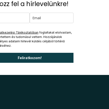
kozz fel a hírlevelünkre!
atkezelési Tájékoztatóban
foglaltakat elolvastam,
tettem és tudomásul vettem. Hozzájárulok
lyes adataim hírlevél küldés céljából történő
éséhez.
Feliratkozom!