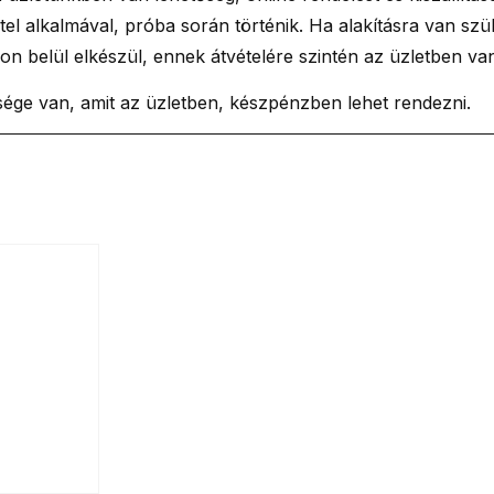
tel alkalmával, próba során történik. Ha alakításra van szü
n belül elkészül, ennek átvételére szintén az üzletben va
tsége van, amit az üzletben, készpénzben lehet rendezni.