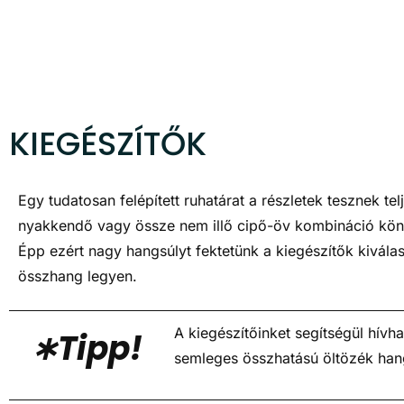
KIEGÉSZÍTŐK
Egy tudatosan felépített ruhatárat a részletek tesznek te
nyakkendő vagy össze nem illő cipő-öv kombináció könny
Épp ezért nagy hangsúlyt fektetünk a kiegészítők kivála
összhang legyen.
A kiegészítőinket segítségül hív
∗Tipp!
semleges összhatású öltözék hang