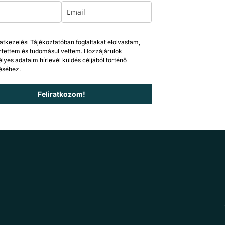
atkezelési Tájékoztatóban
foglaltakat elolvastam,
tettem és tudomásul vettem. Hozzájárulok
lyes adataim hírlevél küldés céljából történő
éséhez.
Feliratkozom!