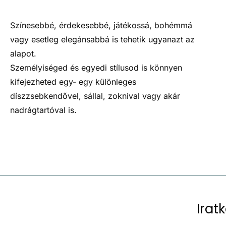
Színesebbé, érdekesebbé, játékossá, bohémmá
vagy esetleg elegánsabbá is tehetik ugyanazt az
alapot.
Személyiséged és egyedi stílusod is könnyen
kifejezheted egy- egy különleges
díszzsebkendővel, sállal, zoknival vagy akár
nadrágtartóval is.
Irat