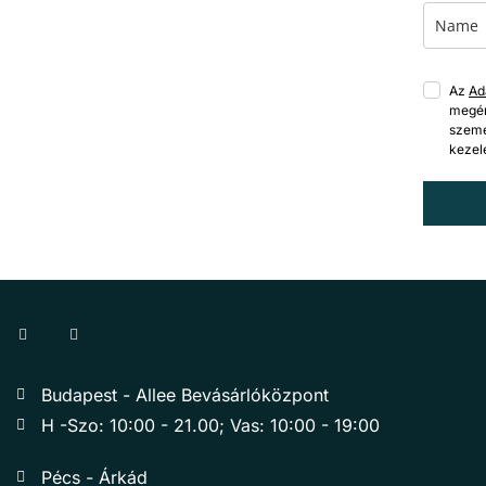
Az
Ad
megér
szemé
kezel
Budapest - Allee Bevásárlóközpont
H -Szo: 10:00 - 21.00; Vas: 10:00 - 19:00
Pécs - Árkád