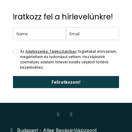
Iratkozz fel a hírlevelünkre!
Az
Adatkezelési Tájékoztatóban
foglaltakat elolvastam,
megértettem és tudomásul vettem. Hozzájárulok
személyes adataim hírlevél küldés céljából történő
kezeléséhez.
Feliratkozom!
Budapest - Allee Bevásárlóközpont