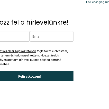
Life-changing ruh
kozz fel a hírlevelünkre!
atkezelési Tájékoztatóban
foglaltakat elolvastam,
tettem és tudomásul vettem. Hozzájárulok
lyes adataim hírlevél küldés céljából történő
éséhez.
Feliratkozom!
Adatkezelési tájékoztató
Általános Szerződési Feltételek