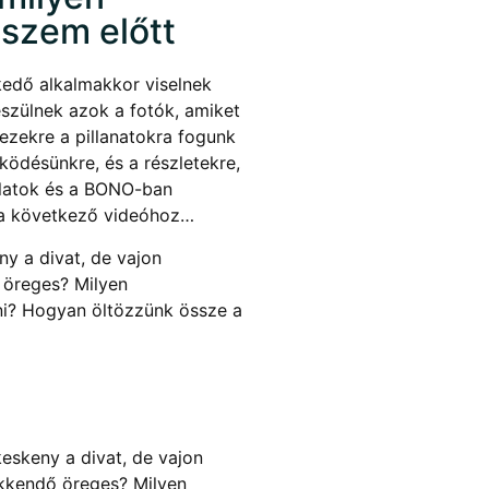
szem előtt
kedő alkalmakkor viselnek
zülnek azok a fotók, amiket
zekre a pillanatokra fogunk
ködésünkre, és a részletekre,
olatok és a BONO-ban
t a következő videóhoz…
y a divat, de vajon
 öreges? Milyen
i? Hogyan öltözzünk össze a
eskeny a divat, de vajon
akkendő öreges? Milyen