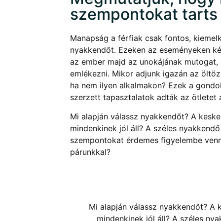
szempontokat tarts 
Manapság a férfiak csak fontos, kiemel
nyakkendőt. Ezeken az eseményeken kés
az ember majd az unokájának mutogat, e
emlékezni. Mikor adjunk igazán az öltöz
ha nem ilyen alkalmakon? Ezek a gond
szerzett tapasztalatok adták az ötlete
Mi alapján válassz nyakkendőt? A kesken
mindenkinek jól áll? A széles nyakkendő
szempontokat érdemes figyelembe venn
párunkkal?
Mi alapján válassz nyakkendőt? A k
mindenkinek jól áll? A széles ny