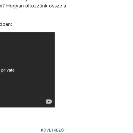
i? Hogyan öltözzünk össze a
óban:
KÖVETKEZŐ