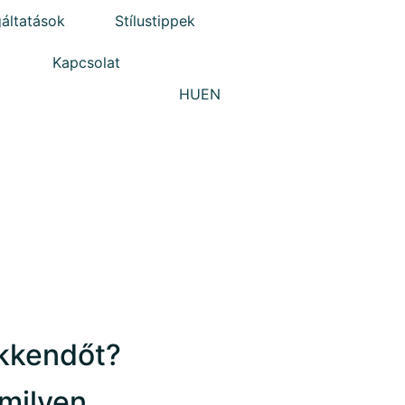
áltatások
Stílustippek
Kapcsolat
HU
EN
kkendőt?
milyen