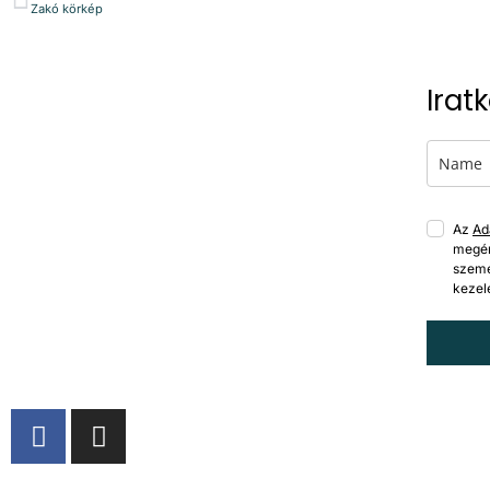
Zakó körkép
Irat
Az
Ad
megér
szemé
kezel